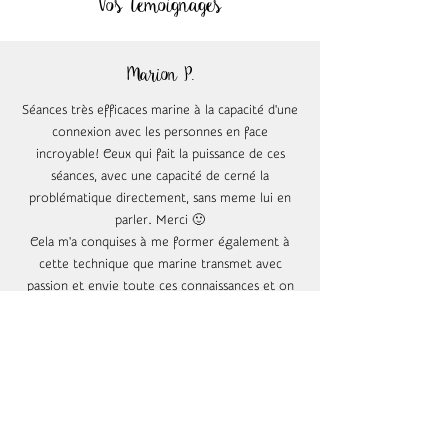
Vos témoignages
Marion P.
Séances très efficaces marine à la capacité d'une
connexion avec les personnes en face
incroyable! Ceux qui fait la puissance de ces
séances, avec une capacité de cerné la
problématique directement, sans meme lui en
parler. Merci 🙂
Cela m'a conquises à me former également à
cette technique que marine transmet avec
passion et envie toute ces connaissances et on
remarque quelle metrise vraiment le sujet ce qui
fait que l'on comprend rapidement🙂 (très
impressionnant)
Reçu dans un environnement calme et
magnifique
Visité en septembre 2023